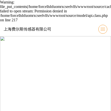
Warning:
file_put_contents(/home/forcellshfuomrxcseelvlfs/wwwroot/source/cac
failed to open stream: Permission denied in
/home/forcellshfuomrxcseelvlfs/wwwroot/source/model/api.class.php
on line 217
上海费尔斯传感器有限公司